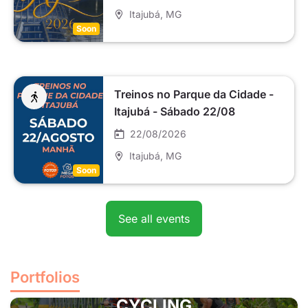
Itajubá
, MG
Soon
Treinos no Parque da Cidade -
Itajubá - Sábado 22/08
22/08/2026
Itajubá
, MG
Soon
See all events
Portfolios
CYCLING