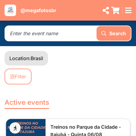
@megafotosbr
Search
Location:
Brasil
Filter
Active events
Treinos no Parque da Cidade -
Itajubá - Quinta 06/08