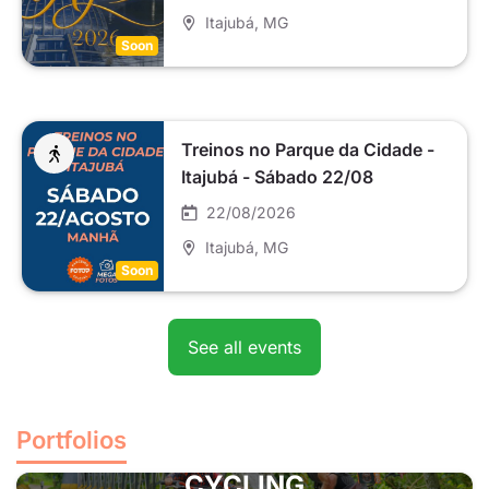
Itajubá
, MG
Soon
Treinos no Parque da Cidade -
Itajubá - Sábado 22/08
22/08/2026
Itajubá
, MG
Soon
See all events
Portfolios
CYCLING