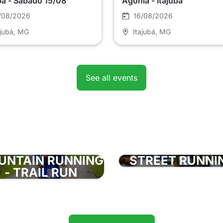
bá - Sábado 15/08
Agonia - Itajubá
/08/2026
16/08/2026
ajubá
, MG
Itajubá
, MG
See all events
UNTAIN RUNNING
STREET RUNNI
- TRAIL RUN