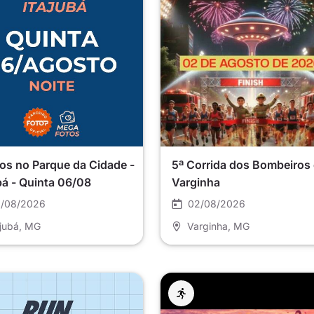
os no Parque da Cidade -
5ª Corrida dos Bombeiros
bá - Quinta 06/08
Varginha
/08/2026
02/08/2026
ajubá
, MG
Varginha
, MG