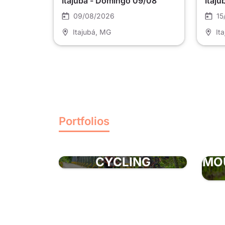
Itajubá - Domingo 09/08
Itaju
09/08/2026
15
Itajubá
, MG
It
Portfolios
CYCLING
MO