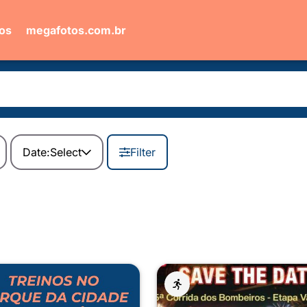
ios
megafotos.com.br
Date:
Select
Filter