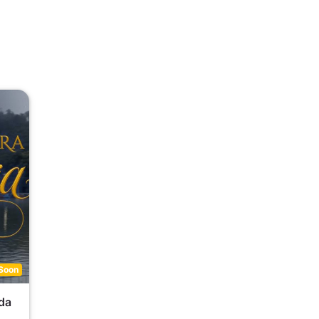
Soon
da