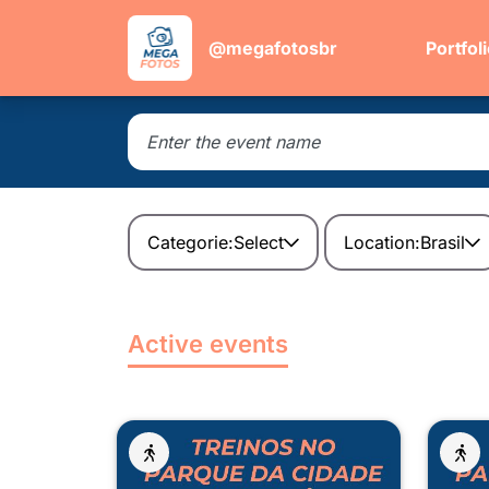
@megafotosbr
Portfol
Categorie:
Select
Location:
Brasil
Active events