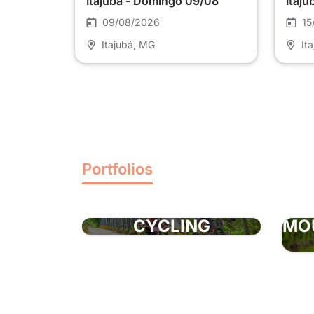
Itajubá - Domingo 09/08
Itaju
09/08/2026
15
Itajubá
, MG
It
Portfolios
CYCLING
MO