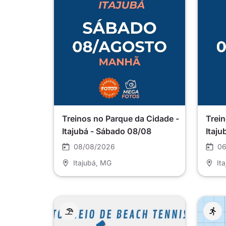
Treinos no Parque da Cidade -
Trein
Itajubá - Sábado 08/08
Itaju
08/08/2026
06
Itajubá
, MG
It