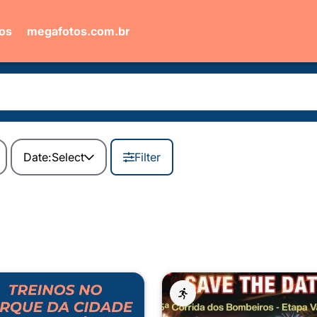
ios
megafotos.com.br
Date:
Select
Filter