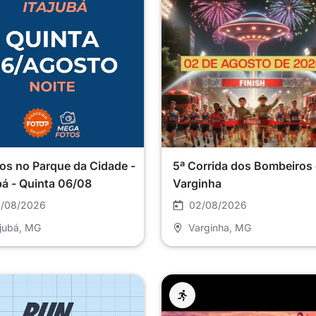
os no Parque da Cidade -
5ª Corrida dos Bombeiros
bá - Quinta 06/08
Varginha
/08/2026
02/08/2026
ajubá
, MG
Varginha
, MG