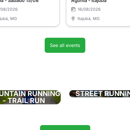
bá - Sábado 15/08
Agonia - Itajubá
/08/2026
16/08/2026
ajubá
, MG
Itajubá
, MG
See all events
UNTAIN RUNNING
STREET RUNNI
- TRAIL RUN