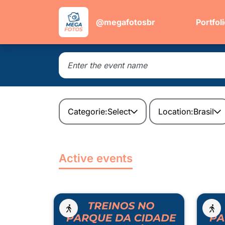
@megafotosbr
Portfol
Categorie:
Select
Location:
Brasil
Active events