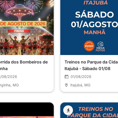
orrida dos Bombeiros de
Treinos no Parque da Cida
inha
Itajubá - Sábado 01/08
/08/2026
01/08/2026
rginha
, MG
Itajubá
, MG