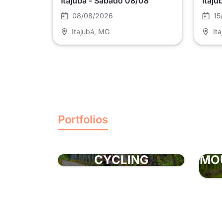
Itajubá - Sábado 08/08
Itaju
08/08/2026
15
Itajubá
, MG
It
Portfolios
CYCLING
MO