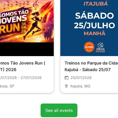
omos Tão Jovens Run (
Treinos no Parque da Cida
T) 2026
Itajubá - Sábado 25/07
/07/2026 - 27/07/2026
25/07/2026
ibaia
, SP
Itajubá
, MG
See all events