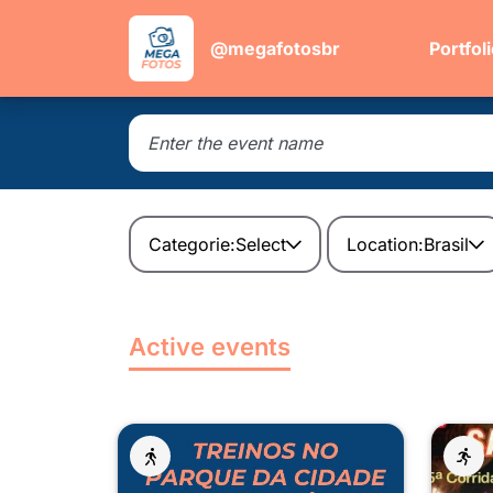
@megafotosbr
Portfol
Categorie:
Select
Location:
Brasil
Active events