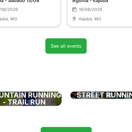
bá - Sábado 15/08
Agonia - Itajubá
/08/2026
16/08/2026
ajubá
, MG
Itajubá
, MG
See all events
UNTAIN RUNNING
STREET RUNNI
- TRAIL RUN