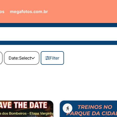
ios
megafotos.com.br
Date:
Select
Filter