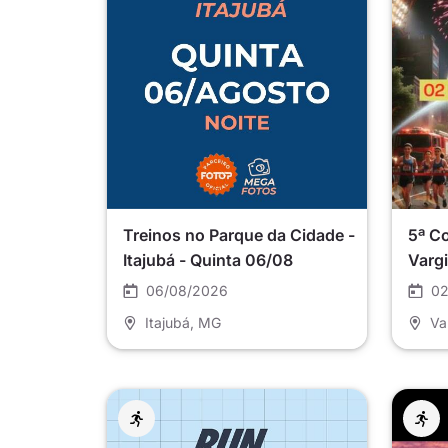
Treinos no Parque da Cidade -
5ª C
Itajubá - Quinta 06/08
Varg
06/08/2026
02
Itajubá
, MG
Va