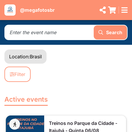
@megafotosbr
Search
Location:
Brasil
Filter
Active events
Treinos no Parque da Cidade -
Itajubá - Quinta 06/08