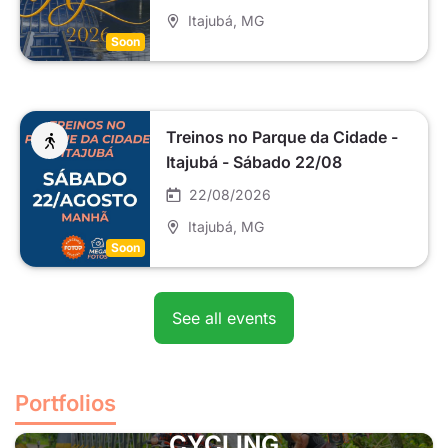
Itajubá
, MG
Soon
Treinos no Parque da Cidade -
Itajubá - Sábado 22/08
22/08/2026
Itajubá
, MG
Soon
See all events
Portfolios
CYCLING