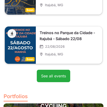
Itajubá
, MG
Soon
Treinos no Parque da Cidade -
Itajubá - Sábado 22/08
22/08/2026
Itajubá
, MG
Soon
See all events
Portfolios
CYCLING