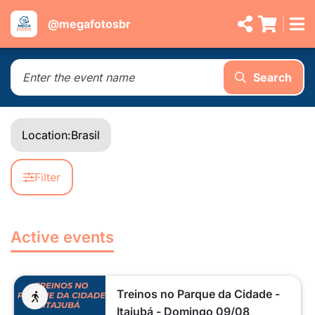
@megafotosbr
Search
Location:
Brasil
Filter
Active events
Treinos no Parque da Cidade -
Itajubá - Domingo 09/08