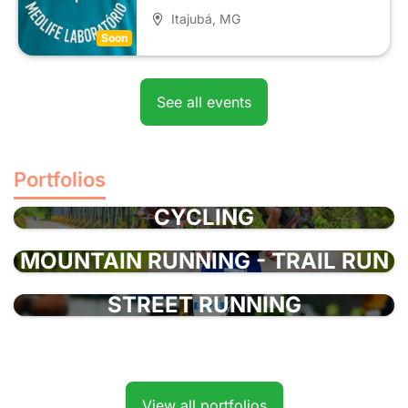
Itajubá
, MG
Soon
See all events
Portfolios
CYCLING
MOUNTAIN RUNNING - TRAIL RUN
STREET RUNNING
View all portfolios