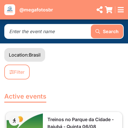
@megafotosbr
Search
Location:
Brasil
Filter
Active events
Treinos no Parque da Cidade -
Itajubá - Quinta 06/08