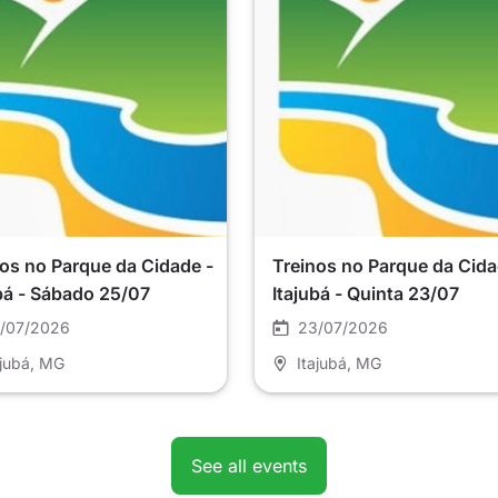
os no Parque da Cidade -
Treinos no Parque da Cida
bá - Sábado 25/07
Itajubá - Quinta 23/07
/07/2026
23/07/2026
ajubá
, MG
Itajubá
, MG
See all events