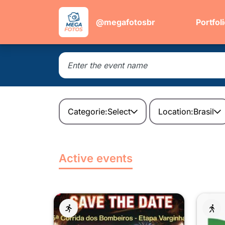
@megafotosbr
Portfol
Categorie:
Select
Location:
Brasil
Active events