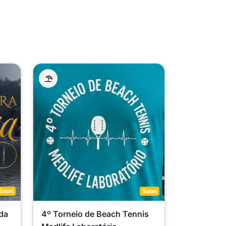
Soon
Soon
da
4º Torneio de Beach Tennis