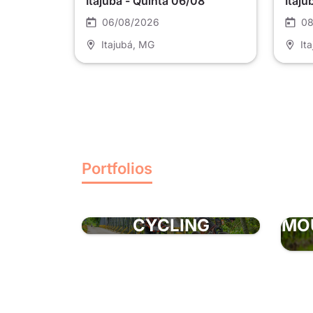
Itajubá - Quinta 06/08
Itaj
06/08/2026
08
Itajubá
, MG
It
Portfolios
CYCLING
MO