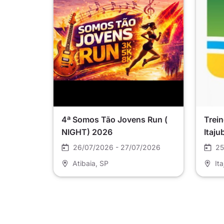
4ª Somos Tão Jovens Run (
Trein
NIGHT) 2026
Itaju
26/07/2026 - 27/07/2026
25
Atibaia
, SP
It