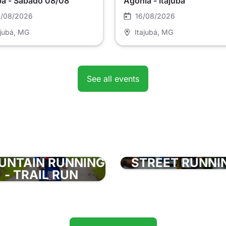
ubá - Sábado 08/08
Agonia - Itajubá
/08/2026
16/08/2026
ajubá
, MG
Itajubá
, MG
See all events
UNTAIN RUNNING
STREET RUNNI
- TRAIL RUN