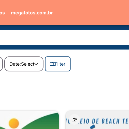
ios
megafotos.com.br
Date:
Select
Filter