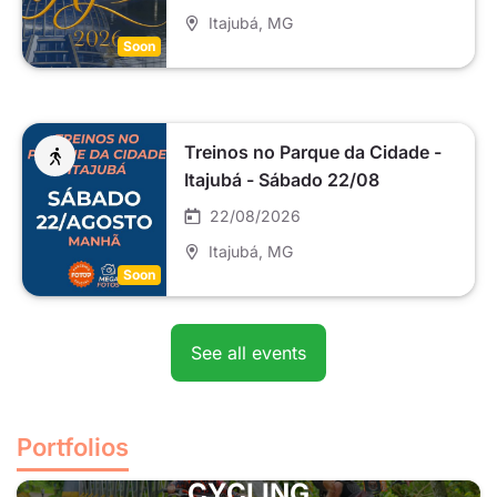
Itajubá
, MG
Soon
Treinos no Parque da Cidade -
Itajubá - Sábado 22/08
22/08/2026
Itajubá
, MG
Soon
See all events
Portfolios
CYCLING