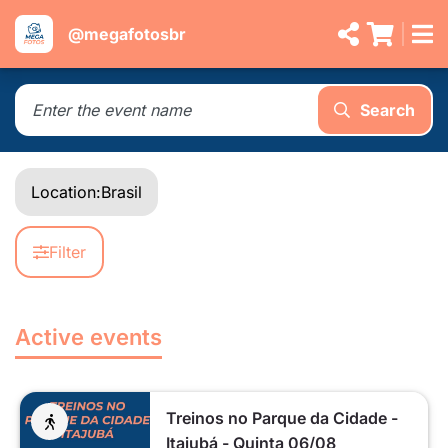
@megafotosbr
Search
Location:
Brasil
Filter
Active events
Treinos no Parque da Cidade -
Itajubá - Quinta 06/08